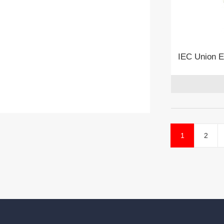
IEC Union 
1
2