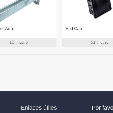
ver Arm
End Cap
Inquire
Inquire
Enlaces útiles
Por fav